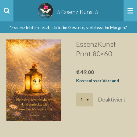
Zum
☆Essenz Kunst☆
Hauptinhalt
springen
"Essenz lebt im Jetzt, stirbt im Gestern, verblasst im Morgen."
EssenzKunst
Print 80×60
€ 49,00
Kostenloser Versand
Deaktiviert