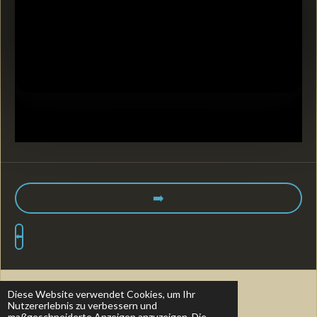
➡️
⬅️
© 2022 -
2026
Essenz
Kunst
Alexandra Rudolf
Diese Website verwendet Cookies, um Ihr
Nutzererlebnis zu verbessern und
Mit Unterstützung von
Webador
maßgeschneiderte Anzeigen anzuzeigen. Die