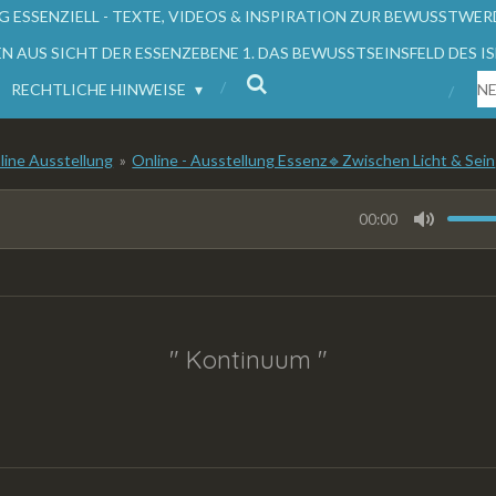
OG ESSENZIELL - TEXTE, VIDEOS & INSPIRATION ZUR BEWUSSTW
ONEN AUS SICHT DER ESSENZEBENE 1. DAS BEWUSSTSEINSFELD DES 
RECHTLICHE HINWEISE
NE
line Ausstellung
»
Online - Ausstellung Essenz🔹️Zwischen Licht & Sein
00:00
M
u
t
e
" Kontinuum "