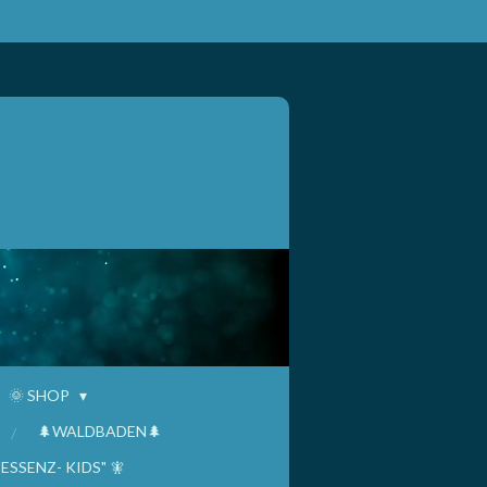
🌞 SHOP
🌲WALDBADEN🌲
"ESSENZ- KIDS" 🧚