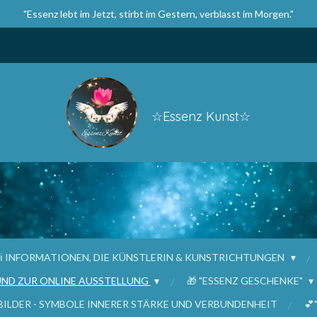
"Essenz lebt im Jetzt, stirbt im Gestern, verblasst im Morgen."
☆Essenz Kunst☆
ℹ️ INFORMATIONEN, DIE KÜNSTLERIN & KUNSTRICHTUNGEN
UND ZUR ONLINE AUSSTELLUNG
🎁 "ESSENZ GESCHENKE"
BILDER - SYMBOLE INNERER STÄRKE UND VERBUNDENHEIT
💕