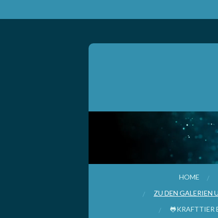
Zum
Hauptinhalt
springen
HOME
ZU DEN GALERIEN 
🐸KRAFTTIER 