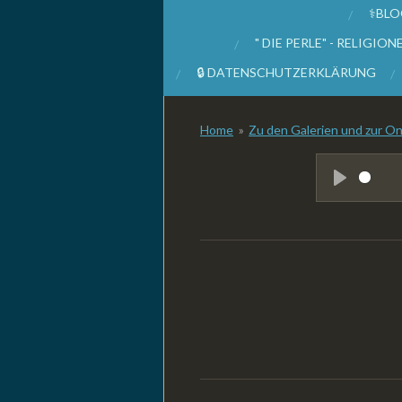
⚕️BL
" DIE PERLE" - RELIGI
🔒 DATENSCHUTZERKLÄRUNG
Home
»
Zu den Galerien und zur On
P
l
a
y